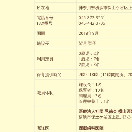
所在地
神奈川県横浜市保土ケ谷区上星川
電話番号
045-872-3251
FAX番号
045-442-3705
開園
2018年9月
施設長
望月 聖子
0歳児：2名
利用定員
1歳児：7名
2歳児：8名
保育提供時間
7時～18時（11時間開所、
施設長：1名
保育者：10名
職員体制
調理員：3名
管理栄養士：1名
医療法人社団 晃徳会 横山
横浜市保土ケ谷区上星川3-2-
嘱託医
鹿郷歯科医院