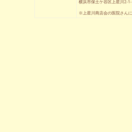
横浜市保土ケ谷区上星川2-1-1
※上星川商店会の医院さん